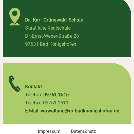
Dr.-Karl-Grünewald-Schule
Staatliche Realschule
Dr.-Ernst-Weber-Straße 28
97631 Bad Königshofen
Kontakt
Telefon:
09761 1515
Telefax: 09761 1611
E-Mail:
verwaltung@rs-badkoenigshofen.de
Impressum
Datenschutz