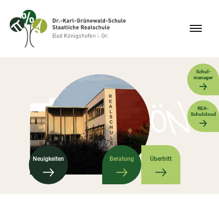
Schul-
manager
REA-
Schulcloud
Neuigkeiten
Beratung
Übertritt