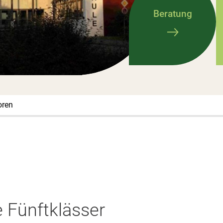
Beratung
oren
e Fünftklässer