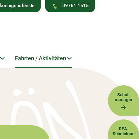
koenigshofen.de
09761 1515
Fahrten / Aktivitäten
Schul-
manager
REA-
Schulcloud