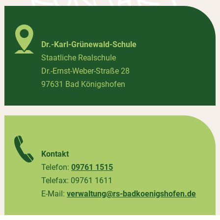
Dr.-Karl-Grünewald-Schule
Staatliche Realschule
Dr.-Ernst-Weber-Straße 28
97631 Bad Königshofen
Kontakt
Telefon:
09761 1515
Telefax: 09761 1611
E-Mail:
verwaltung@rs-badkoenigshofen.de