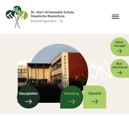
Schul-
manager
REA-
Schulcloud
Neuigkeiten
Beratung
Übertritt